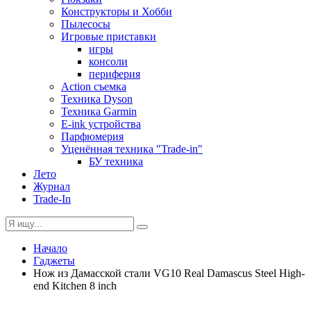
Конструкторы и Хобби
Пылесосы
Игровые приставки
игры
консоли
периферия
Action съемка
Техника Dyson
Техника Garmin
E-ink устройства
Парфюмерия
Уценённая техника "Trade-in"
БУ техника
Лето
Журнал
Trade-In
Начало
Гаджеты
Нож из Дамасской стали VG10 Real Damascus Steel High-
end Kitchen 8 inch