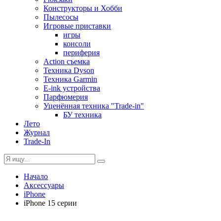
Конструкторы и Хобби
Пылесосы
Игровые приставки
игры
консоли
периферия
Action съемка
Техника Dyson
Техника Garmin
E-ink устройства
Парфюмерия
Уценённая техника "Trade-in"
БУ техника
Лето
Журнал
Trade-In
Начало
Аксессуары
iPhone
iPhone 15 серии