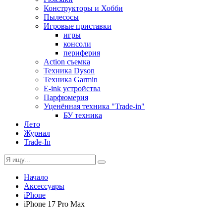
Конструкторы и Хобби
Пылесосы
Игровые приставки
игры
консоли
периферия
Action съемка
Техника Dyson
Техника Garmin
E-ink устройства
Парфюмерия
Уценённая техника "Trade-in"
БУ техника
Лето
Журнал
Trade-In
Начало
Аксессуары
iPhone
iPhone 17 Pro Max