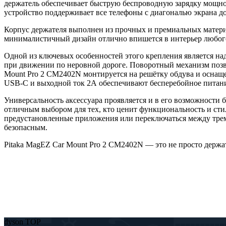
держатель обеспечивает быструю беспроводную зарядку мощнос
устройство поддерживает все телефоны с диагональю экрана до
Корпус держателя выполнен из прочных и премиальных материал
минималистичный дизайн отлично впишется в интерьер любого
Одной из ключевых особенностей этого крепления является н
при движении по неровной дороге. Поворотный механизм позво
Mount Pro 2 CM2402N монтируется на решётку обдува и оснащ
USB-C и выходной ток 2А обеспечивают бесперебойное питани
Универсальность аксессуара проявляется и в его возможности 
отличным выбором для тех, кто ценит функциональность и ст
предустановленные приложения или переключаться между тремя
безопасным.
Pitaka MagEZ Car Mount Pro 2 CM2402N — это не просто держа
dyson TOP