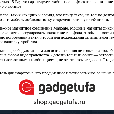
тью 15 Вт, что гарантирует стабильное и эффективное питание 
 6.5 дюймов.
ов, таких как цинк и арамид, что придаёт ему не только долго
 автомобиля, добавляя нотку современности и утончённости.
адёжное магнитное соединение MagSafe. Мощные магниты фиксир
ляет легко регулировать положение телефона, чтобы вы могли н
ено встроенным вентилятором для поддержания оптимальной тем
е вашего устройства.
быть переоборудованным для использования не только в автомоби
иль в любом виде транспорта. Дополнительный бонус — встроен
 настроенными комбинациями, не отвлекаясь от дороги. Это де
тель для смартфона, это продуманное и технологичное решение 