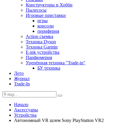
Конструкторы и Хобби
Пылесосы
Игровые приставки
игры
консоли
периферия
Action съемка
Техника Dyson
Техника Garmin
E-ink устройства
Парфюмерия
Уценённая техника "Trade-in"
БУ техника
Лето
Журнал
Trade-In
Начало
Аксессуары
Устройства
Автономный VR шлем Sony PlayStation VR2