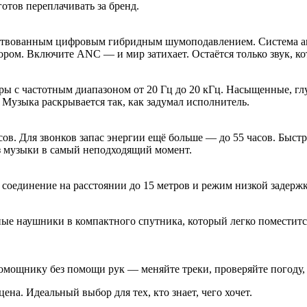
отов переплачивать за бренд.
нствованным цифровым гибридным шумоподавлением. Система а
ором. Включите ANC — и мир затихает. Остаётся только звук, к
ы с частотным диапазоном от 20 Гц до 20 кГц. Насыщенные, гл
 Музыка раскрывается так, как задумал исполнитель.
в. Для звонков запас энергии ещё больше — до 55 часов. Быст
ез музыки в самый неподходящий момент.
е соединение на расстоянии до 15 метров и режим низкой задерж
ые наушники в компактного спутника, который легко поместитс
 помощнику без помощи рук — меняйте треки, проверяйте погоду, 
ена. Идеальный выбор для тех, кто знает, чего хочет.