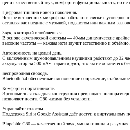
ценит качественный звук, комфорт и функциональность, но не г
Цифровая тишина нового поколения.
Четыре встроенных микрофона работают в связке с усоверше
оставляя вас наедине с музыкой, подкастом или важным разгов
Звук, в который влюбляешься.
В основе акустической системы — 40-мм динамические драйвер
высокие частоты — каждая нота звучит естественно и объёмно.
Автономность на целый день.
С включённым шумоподавлением наушники работают до 32 часо
аккумулятор на 500 мА·ч гарантируют, что вы не останетесь б
Беспроводная свобода.
Bluetooth 5.4 обеспечивает мгновенное сопряжение, стабильно
Комфорт и портативность.
Эргономичная складная конструкция превращает полноразмерн
позволяют носить C80 часами без усталости.
Управляйте голосом.
Поддержка Siri и Google Assistant даёт доступ к виртуальному
Blupebble C80 — качественный звук, умная тишина и разумная ц