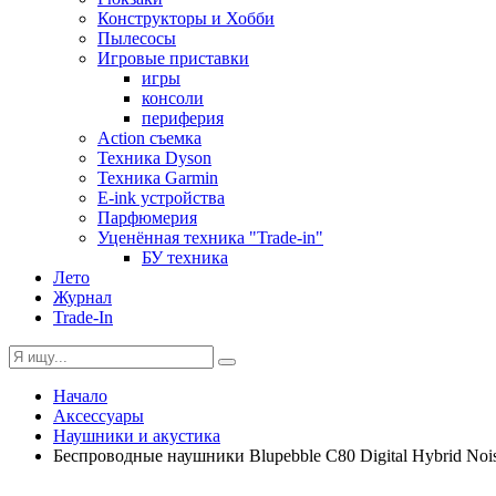
Конструкторы и Хобби
Пылесосы
Игровые приставки
игры
консоли
периферия
Action съемка
Техника Dyson
Техника Garmin
E-ink устройства
Парфюмерия
Уценённая техника "Trade-in"
БУ техника
Лето
Журнал
Trade-In
Начало
Аксессуары
Наушники и акустика
Беспроводные наушники Blupebble C80 Digital Hybrid Nois