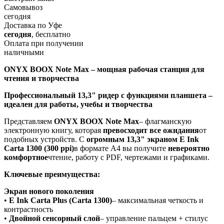
Самовывоз
сегодня
Доставка по Уфе
сегодня
, бесплатно
Оплата при получении
наличными
ONYX BOOX Note Max – мощная рабочая станция для
чтения и творчества
Профессиональный 13,3" ридер с функциями планшета –
идеален для работы, учебы и творчества
Представляем
ONYX BOOX Note Max
– флагманскую
электронную книгу, которая
превосходит все ожидания
от
подобных устройств. С
огромным 13,3" экраном E Ink
Carta 1300 (300 ppi)
в формате А4 вы получите
невероятно
комфортное
чтение, работу с PDF, чертежами и графиками.
Ключевые преимущества:
Экран нового поколения
•
E Ink Carta Plus (Carta 1300)
– максимальная четкость и
контрастность
•
Двойной сенсорный слой
– управление пальцем + стилус