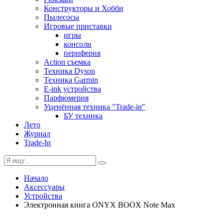
Конструкторы и Хобби
Пылесосы
Игровые приставки
игры
консоли
периферия
Action съемка
Техника Dyson
Техника Garmin
E-ink устройства
Парфюмерия
Уценённая техника "Trade-in"
БУ техника
Лето
Журнал
Trade-In
Начало
Аксессуары
Устройства
Электронная книга ONYX BOOX Note Max