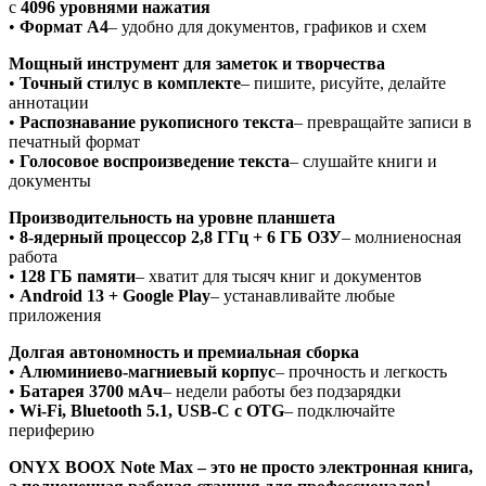
с
4096 уровнями нажатия
•
Формат А4
– удобно для документов, графиков и схем
Мощный инструмент для заметок и творчества
•
Точный стилус в комплекте
– пишите, рисуйте, делайте
аннотации
•
Распознавание рукописного текста
– превращайте записи в
печатный формат
•
Голосовое воспроизведение текста
– слушайте книги и
документы
Производительность на уровне планшета
•
8-ядерный процессор 2,8 ГГц + 6 ГБ ОЗУ
– молниеносная
работа
•
128 ГБ памяти
– хватит для тысяч книг и документов
•
Android 13 + Google Play
– устанавливайте любые
приложения
Долгая автономность и премиальная сборка
•
Алюминиево-магниевый корпус
– прочность и легкость
•
Батарея 3700 мАч
– недели работы без подзарядки
•
Wi-Fi, Bluetooth 5.1, USB-C с OTG
– подключайте
периферию
ONYX BOOX Note Max – это не просто электронная книга,