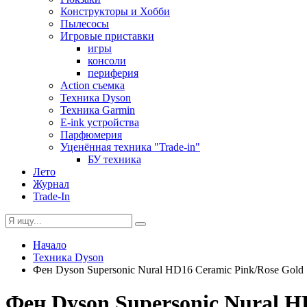
Конструкторы и Хобби
Пылесосы
Игровые приставки
игры
консоли
периферия
Action съемка
Техника Dyson
Техника Garmin
E-ink устройства
Парфюмерия
Уценённая техника "Trade-in"
БУ техника
Лето
Журнал
Trade-In
Начало
Техника Dyson
Фен Dyson Supersonic Nural HD16 Ceramic Pink/Rose Gold
Фен Dyson Supersonic Nural H