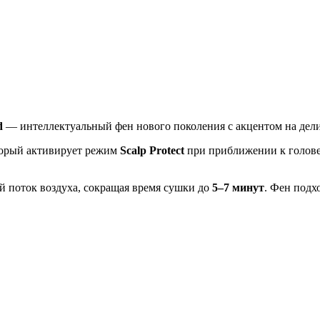
d
— интеллектуальный фен нового поколения с акцентом на дел
торый активирует режим
Scalp Protect
при приближении к голове
 поток воздуха, сокращая время сушки до
5–7 минут
. Фен подх