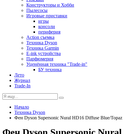
Конструкторы и Хобби
Пылесосы
Игровые приставки
игры
консоли
периферия
Action съемка
Техника Dyson
Техника Garmin
E-ink устройства
Парфюмерия
Уценённая техника "Trade-in"
БУ техника
Лето
Журнал
Trade-In
Начало
Техника Dyson
Фен Dyson Supersonic Nural HD16 Diffuse Blue/Topaz
Фен Dyson Supersonic Nural