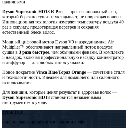
наличными
Dyson Supersonic HD18 R Pro
— профессиональный фен,
который бережно сушит и укладывает, не повреждая волосы.
Инновационная технология измеряет температуру воздуха 40
раз в секунду, предотвращая перегрев и сохраняя
естественный блеск волос.
Мощный цифровой мотор Dyson V9 и аэродинамика Air
Multiplier™ обеспечивают направленный поток воздуха:
сушка в
3 раза быстрее
, чем обычными фенами. В комплекте
5 насадок, включая профессиональную насадку-концентратор
и диффузор — для любых типов укладки.
Новое покрытие
Vinca Blue/Topaz Orange
— сочетание стиля
и технологичности. Идеален для домашнего или салонного
использования.
Для женщин, которые ценят результат и здоровье волос —
Dyson Supersonic HD18
становится незаменимым
инструментом в уходе.
dyson TOP
оригинальная продукция в наличии в уфе