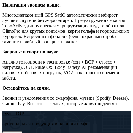
Навигация уровнем выше.
Многодиапазонный GPS SatIQ автоматически выбирает
лучший спутник без жора батареи. Предзагруженные карты
TopoActive, динамическая маршрутизация «туда и обратно»,
ClimbPro для крутых подъёмов, карты гольфа и горнолыжных
курортов. Встроенный фонарик (белый/красный строб)
заменит налобный фонарь в палатке.
Здоровье и спорт по науке.
Анализ готовности к тренировке (сон + ВСР + стресс +
нагрузка), ЭКГ, Pulse Ox, Body Battery. AI-рекомендации
силовых и беговых нагрузок, VO2 max, прогноз времени
забега.
Оставайтесь на связи.
Звонки и уведомления со смартфона, музыка (Spotify, Deezer),
Garmin Pay. Всё это — в часах, которые живут неделями.
dyson TOP
оригинальная продукция в наличии в уфе