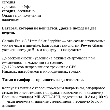
сегодня
Доставка по Уфе
сегодня
, бесплатно
Оплата при получении
наличными
Батарея, которая не кончается. Даже в походе на две
недели.
Garmin Fenix 8 51mm Solar Sapphire — это самые автономные
умные часы в линейке. Благодаря технологии
Power Glass
и
увеличенному до 51 мм корпусу вы получаете:
До бесконечности (условно) в режиме смарт-часов при
ежедневном нахождении на солнце.
До 120 часов непрерывного трекинга с GPS.
Никаких павербанков в многодневных гонках.
Титан и сапфир — прочность на десятилетия.
Корпус из титана с карбонато-серым покрытием, сапфировое
стекло (его невозможно поцарапать ключами или камнями).
Военный стандарт MIL-STD-810H, водозащита 10 Атм (100 м)
— часы переживут падение с велосипеда, песчаную бурю и
дайвинг.