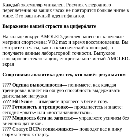
Каждый экземпляр уникален. Рисунок углеродного
переплетения на ваших часах не повторится больше нигде в
мире. Это ваш личный идентификатор.
Выражение вашей страсти на циферблате
На кольце вокруг AMOLED-дисплея нанесены ключевые
метрики спортсмена: VO2 max и время восстановления. Вы
смотрите на часы, как на классический хронограф, а
получаете данные лабораторной точности. Выпуклое
сапфировое стекло защищает кристально чистый AMOLED-
экран.
Спортивная аналитика для тех, кто живёт результатом
????
Оценка выносливости
— понимаете, как каждая
тренировка влияет на общую способность выдерживать
длительные нагрузки.
????
Hill Score
— измеряете прогресс в беге в гору.
????
Готовность к тренировке
— просыпаетесь и знаете:
сегодня «рвать» или «восстанавливаться».
????
Мощность бега на запястье
— управляете усилием без
внешних датчиков.
????
Статус ВСР
и
гонка-виджет
— подводят вас к пику
формы точно к старту.