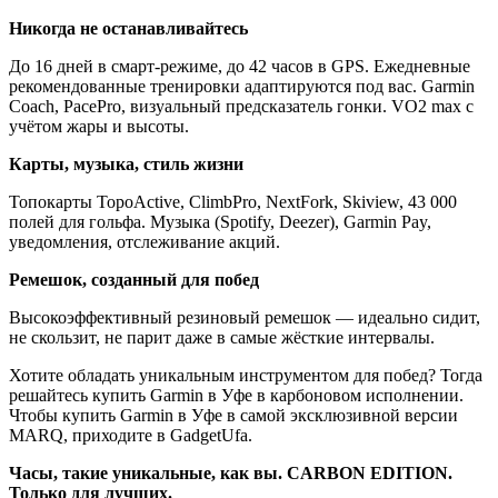
Никогда не останавливайтесь
До 16 дней в смарт-режиме, до 42 часов в GPS. Ежедневные
рекомендованные тренировки адаптируются под вас. Garmin
Coach, PacePro, визуальный предсказатель гонки. VO2 max с
учётом жары и высоты.
Карты, музыка, стиль жизни
Топокарты TopoActive, ClimbPro, NextFork, Skiview, 43 000
полей для гольфа. Музыка (Spotify, Deezer), Garmin Pay,
уведомления, отслеживание акций.
Ремешок, созданный для побед
Высокоэффективный резиновый ремешок — идеально сидит,
не скользит, не парит даже в самые жёсткие интервалы.
Хотите обладать уникальным инструментом для побед? Тогда
решайтесь купить Garmin в Уфе в карбоновом исполнении.
Чтобы купить Garmin в Уфе в самой эксклюзивной версии
MARQ, приходите в GadgetUfa.
Часы, такие уникальные, как вы. CARBON EDITION.
Только для лучших.