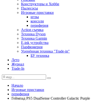
Конструкторы и Хобби
Пылесосы
Игровые приставки
игры
консоли
периферия
Action съемка
Техника Dyson
Техника Garmin
E-ink устройства
Парфюмерия
Уценённая техника "Trade-in"
БУ техника
Лето
Журнал
Trade-In
Начало
Игровые приставки
периферия
Геймпад PS5 DualSense Controller Galactic Purple