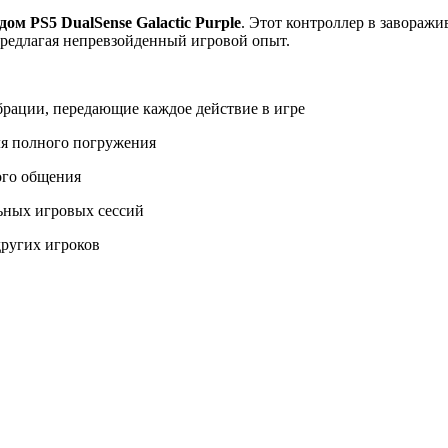
м PS5 DualSense Galactic Purple
. Этот контроллер в завораж
редлагая непревзойденный игровой опыт.
рации, передающие каждое действие в игре
я полного погружения
ого общения
ьных игровых сессий
других игроков