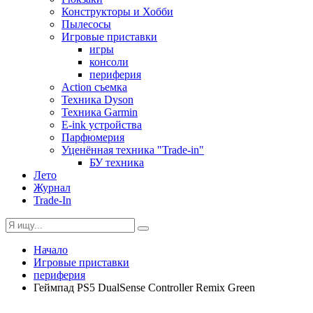
Конструкторы и Хобби
Пылесосы
Игровые приставки
игры
консоли
периферия
Action съемка
Техника Dyson
Техника Garmin
E-ink устройства
Парфюмерия
Уценённая техника "Trade-in"
БУ техника
Лето
Журнал
Trade-In
Начало
Игровые приставки
периферия
Геймпад PS5 DualSense Controller Remix Green