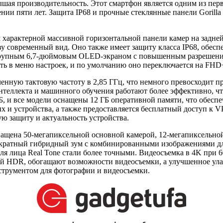
ышая производительность. Этот смартфон является одним из перв
и пяти лет. Защита IP68 и прочные стеклянные панели Gorilla 
м характерной массивной горизонтальной панели камер на задне
у современный вид. Оно также имеет защиту класса IP68, обесп
лее крупным 6,7-дюймовым OLED-экраном с повышенным разрешени
ть в меню настроек, и по умолчанию оно переключается на FHD+
ченную тактовую частоту в 2,85 ГГц, что немного превосходит 
теллекта и машинного обучения работают более эффективно, чт
Б, и все модели оснащены 12 ГБ оперативной памяти, что обесп
х и устройства, а также предоставляется бесплатный доступ к 
ую защиту и актуальность устройства.
снащена 50-мегапиксельной основной камерой, 12-мегапиксельн
-кратный гибридный зум с комбинированными изображениями дл
ля лица Real Tone стали более точными. Видеосъемка в 4K при 6
й HDR, обогащают возможности видеосъемки, а улучшенное улав
нструментом для фотографии и видеосъемки.