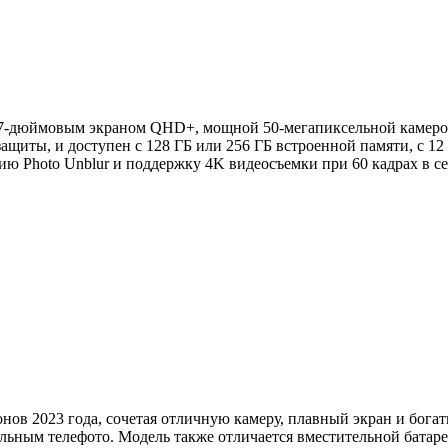
6,7-дюймовым экраном QHD+, мощной 50-мегапиксельной камерой
8 защиты, и доступен с 128 ГБ или 256 ГБ встроенной памяти, с 
ю Photo Unblur и поддержку 4K видеосъемки при 60 кадрах в с
фонов 2023 года, сочетая отличную камеру, плавный экран и бо
ьным телефото. Модель также отличается вместительной батар