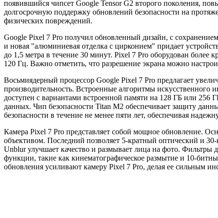
появившийся чипсет Google Tensor G2 второго поколения, пов
долгосрочную поддержку обновлений безопасности на протяжени
физических повреждений.
Google Pixel 7 Pro получил обновленный дизайн, с сохранение
и новая "алюминиевая отделка с цирконием" придает устройств
до 1,5 метра в течение 30 минут. Pixel 7 Pro оборудован бо
120 Гц. Важно отметить, что разрешение экрана можно настрои
Восьмиядерный процессор Google Pixel 7 Pro предлагает увели
производительность. Встроенные алгоритмы искусственного ин
доступен с вариантами встроенной памяти на 128 ГБ или 256 Г
данных. Чип безопасности Titan M2 обеспечивает защиту данны
безопасности в течение не менее пяти лет, обеспечивая надежн
Камера Pixel 7 Pro представляет собой мощное обновление. О
объективом. Последний позволяет 5-кратный оптический и 30
Unblur улучшает качество и размывает лица на фото. Фильтры д
функции, такие как кинематографическое размытие и 10-битны
обновления усиливают камеру Pixel 7 Pro, делая ее сильным и