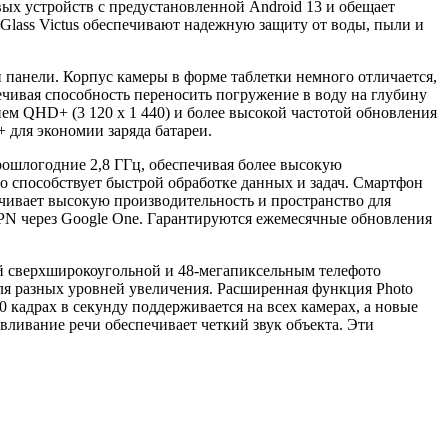
ых устройств с предустановленной Android 13 и обещает
Glass Victus обеспечивают надежную защиту от воды, пыли и
й панели. Корпус камеры в форме таблетки немного отличается,
ечивая способность переносить погружение в воду на глубину
ем QHD+ (3 120 x 1 440) и более высокой частотой обновления
 для экономии заряда батареи.
прошлогодние 2,8 ГГц, обеспечивая более высокую
о способствует быстрой обработке данных и задач. Смартфон
ечивает высокую производительность и пространство для
VPN через Google One. Гарантируются ежемесячные обновления
ой сверхширокоугольной и 48-мегапиксельным телефото
я разных уровней увеличения. Расширенная функция Photo
0 кадрах в секунду поддерживается на всех камерах, а новые
ливание речи обеспечивает четкий звук объекта. Эти