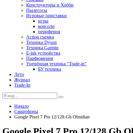
Конструкторы и Хобби
Пылесосы
Игровые приставки
игры
консоли
периферия
Action съемка
Техника Dyson
Техника Garmin
E-ink устройства
Парфюмерия
Уценённая техника "Trade-in"
БУ техника
Лето
Журнал
Trade-In
Начало
Смартфоны
Google Pixel 7 Pro 12/128 Gb Obsidian
Google Pixel 7 Pro 12/128 Gb O