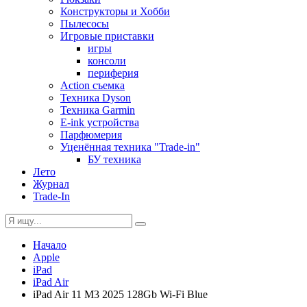
Конструкторы и Хобби
Пылесосы
Игровые приставки
игры
консоли
периферия
Action съемка
Техника Dyson
Техника Garmin
E-ink устройства
Парфюмерия
Уценённая техника "Trade-in"
БУ техника
Лето
Журнал
Trade-In
Начало
Apple
iPad
iPad Air
iPad Air 11 M3 2025 128Gb Wi-Fi Blue