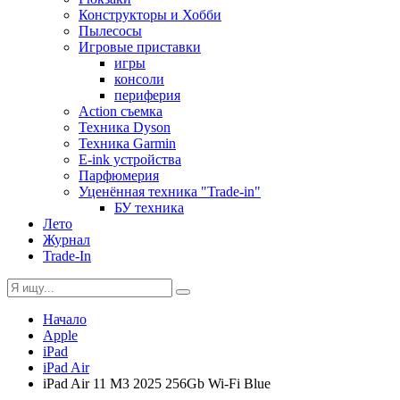
Конструкторы и Хобби
Пылесосы
Игровые приставки
игры
консоли
периферия
Action съемка
Техника Dyson
Техника Garmin
E-ink устройства
Парфюмерия
Уценённая техника "Trade-in"
БУ техника
Лето
Журнал
Trade-In
Начало
Apple
iPad
iPad Air
iPad Air 11 M3 2025 256Gb Wi-Fi Blue