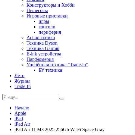
Конструкторы и Хобби
Пылесосы
Игровые приставки
игры
консоли
периферия
Action съемка
Техника Dyson
Техника Garmin
E-ink устройства
Парфюмерия
Уценённая техника "Trade-in"
БУ техника
Лето
Журнал
Trade-In
Начало
Apple
iPad
iPad Air
iPad Air 11 M3 2025 256Gb Wi-Fi Space Gray