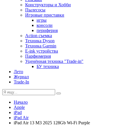
Конструкторы и Хобби
Пылесосы
Игровые приставки
игры
консоли
периферия
Action съемка
Техника Dyson
Техника Garmin
E-ink устройства
Парфюмерия
Уценённая техника "Trade-in"
БУ техника
Лето
Журнал
Trade-In
Начало
Apple
iPad
iPad Air
iPad Air 13 M3 2025 128Gb Wi-Fi Purple