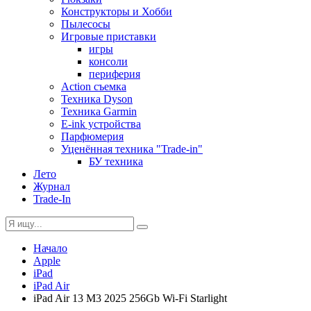
Конструкторы и Хобби
Пылесосы
Игровые приставки
игры
консоли
периферия
Action съемка
Техника Dyson
Техника Garmin
E-ink устройства
Парфюмерия
Уценённая техника "Trade-in"
БУ техника
Лето
Журнал
Trade-In
Начало
Apple
iPad
iPad Air
iPad Air 13 M3 2025 256Gb Wi-Fi Starlight