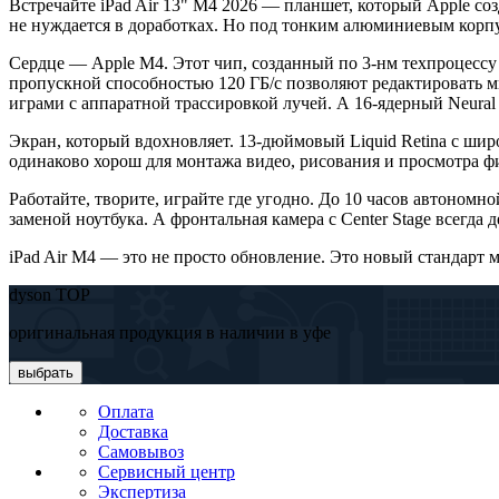
Встречайте iPad Air 13" M4 2026 — планшет, который Apple со
не нуждается в доработках. Но под тонким алюминиевым корпус
Сердце — Apple M4. Этот чип, созданный по 3-нм техпроцессу
пропускной способностью 120 ГБ/с позволяют редактировать мн
играми с аппаратной трассировкой лучей. А 16-ядерный Neural 
Экран, который вдохновляет. 13-дюймовый Liquid Retina с шир
одинаково хорош для монтажа видео, рисования и просмотра 
Работайте, творите, играйте где угодно. До 10 часов автономно
заменой ноутбука. А фронтальная камера с Center Stage всегда 
iPad Air M4 — это не просто обновление. Это новый стандарт
dyson TOP
оригинальная продукция в наличии в уфе
выбрать
Оплата
Доставка
Самовывоз
Сервисный центр
Экспертиза