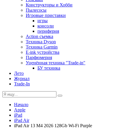
Конструкторы и Хобби
Пылесосы
Игровые приставки
игры
консоли
периферия
Action съемка
Техника Dyson
Техника Garmin
E-ink устройства
Парфюмерия
Уценённая техника "Trade-in"
БУ техника
Лето
Журнал
Trade-In
Начало
Apple
iPad
iPad Air
iPad Air 13 M4 2026 128Gb Wi-Fi Purple