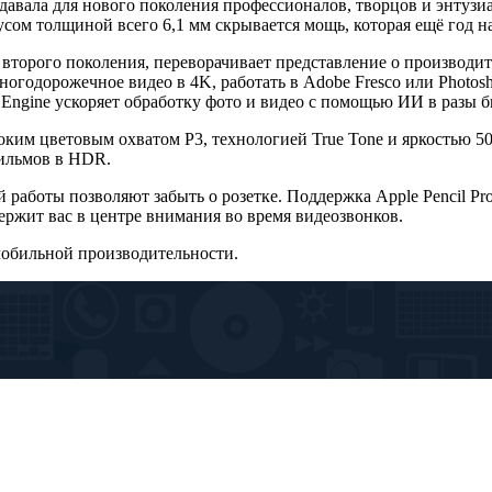
здавала для нового поколения профессионалов, творцов и энтузи
ом толщиной всего 6,1 мм скрывается мощь, которая ещё год на
 второго поколения, переворачивает представление о производи
огодорожечное видео в 4K, работать в Adobe Fresco или Photos
Engine ускоряет обработку фото и видео с помощью ИИ в разы бы
оким цветовым охватом P3, технологией True Tone и яркостью 5
фильмов в HDR.
й работы позволяют забыть о розетке. Поддержка Apple Pencil Pr
держит вас в центре внимания во время видеозвонков.
 мобильной производительности.