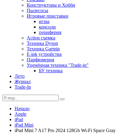
Конструкторы и Хобби
Пылесосы
Игровые приставки
игры
консоли
периферия
Action съемка
Техника Dyson
Техника Garmin
E-ink устройства
Парфюмерия
Уценённая техника "Trade-in"
БУ техника
Лето
Журнал
Trade-In
Начало
Apple
iPad
iPad Mini
iPad Mini 7 A17 Pro 2024 128Gb Wi-Fi Space Gray