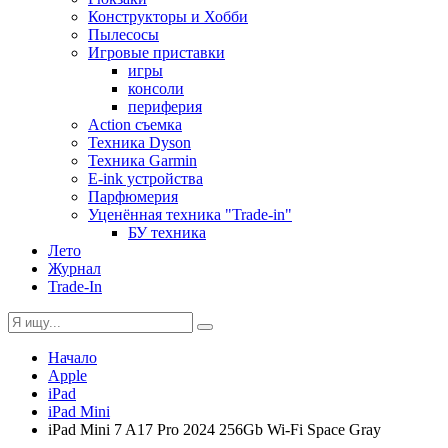
Конструкторы и Хобби
Пылесосы
Игровые приставки
игры
консоли
периферия
Action съемка
Техника Dyson
Техника Garmin
E-ink устройства
Парфюмерия
Уценённая техника "Trade-in"
БУ техника
Лето
Журнал
Trade-In
Начало
Apple
iPad
iPad Mini
iPad Mini 7 A17 Pro 2024 256Gb Wi-Fi Space Gray