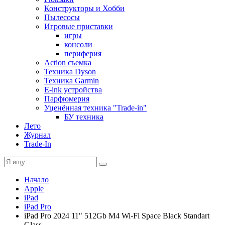
Конструкторы и Хобби
Пылесосы
Игровые приставки
игры
консоли
периферия
Action съемка
Техника Dyson
Техника Garmin
E-ink устройства
Парфюмерия
Уценённая техника "Trade-in"
БУ техника
Лето
Журнал
Trade-In
Начало
Apple
iPad
iPad Pro
iPad Pro 2024 11" 512Gb M4 Wi-Fi Space Black Standart
Glass