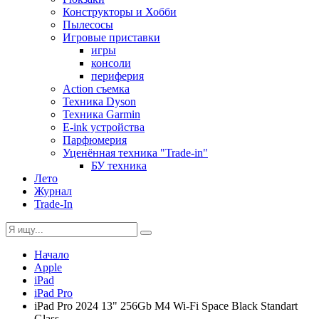
Конструкторы и Хобби
Пылесосы
Игровые приставки
игры
консоли
периферия
Action съемка
Техника Dyson
Техника Garmin
E-ink устройства
Парфюмерия
Уценённая техника "Trade-in"
БУ техника
Лето
Журнал
Trade-In
Начало
Apple
iPad
iPad Pro
iPad Pro 2024 13" 256Gb M4 Wi-Fi Space Black Standart
Glass