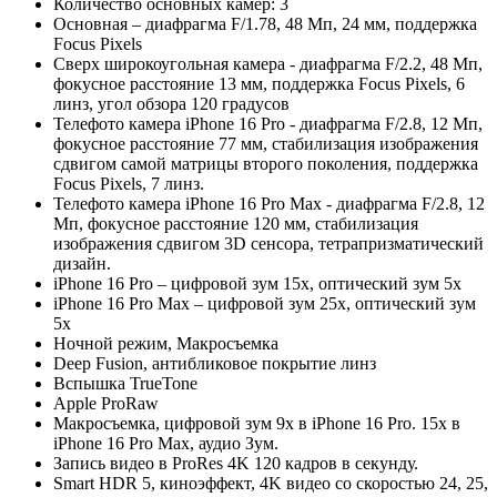
Количество основных камер: 3
Основная – диафрагма F/1.78, 48 Мп, 24 мм, поддержка
Focus Pixels
Сверх широкоугольная камера - диафрагма F/2.2, 48 Мп,
фокусное расстояние 13 мм, поддержка Focus Pixels, 6
линз, угол обзора 120 градусов
Телефото камера iPhone 16 Pro - диафрагма F/2.8, 12 Мп,
фокусное расстояние 77 мм, стабилизация изображения
сдвигом самой матрицы второго поколения, поддержка
Focus Pixels, 7 линз.
Телефото камера iPhone 16 Pro Max - диафрагма F/2.8, 12
Мп, фокусное расстояние 120 мм, стабилизация
изображения сдвигом 3D сенсора, тетрапризматический
дизайн.
iPhone 16 Pro – цифровой зум 15х, оптический зум 5х
iPhone 16 Pro Max – цифровой зум 25х, оптический зум
5х
Ночной режим, Макросъемка
Deep Fusion, антибликовое покрытие линз
Вспышка TrueTone
Apple ProRaw
Макросъемка, цифровой зум 9х в iPhone 16 Pro. 15х в
iPhone 16 Pro Max, аудио Зум.
Запись видео в ProRes 4K 120 кадров в секунду.
Smart HDR 5, киноэффект, 4K видео со скоростью 24, 25,