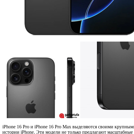
iPhone 16 Pro и iPhone 16 Pro Max выделяются своими крупны
истории iPhone. Эти модели не только предлагают масштабные 