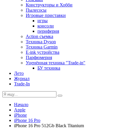
Конструкторы и Хобби
Пылесосы
Игровые приставки
игры
консоли
периферия
Action съемка
Техника Dyson
Техника Garmin
E-ink устройства
Парфюмерия
Уценённая техника "Trade-in"
БУ техника
Лето
Журнал
Trade-In
Начало
Apple
iPhone
iPhone 16 Pro
iPhone 16 Pro 512Gb Black Titanium