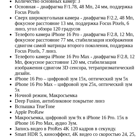
Количество основных камер: 3
Основная – диафрагма F/1.78, 48 Мп, 24 мм, поддержка
Focus Pixels
Сверх широкоугольная камера - диафрагма F/2.2, 48 Мп,
фокусное расстояние 13 мм, поддержка Focus Pixels, 6
линз, угол обзора 120 градусов
Телефото камера iPhone 16 Pro - диафрагма F/2.8, 12 Мп,
фокусное расстояние 77 мм, стабилизация изображения
сдвигом самой матрицы второго поколения, поддержка
Focus Pixels, 7 линз.
Телефото камера iPhone 16 Pro Max - диафрагма F/2.8, 12
Мп, фокусное расстояние 120 мм, стабилизация
изображения сдвигом 3D сенсора, тетрапризматический
дизайн.
iPhone 16 Pro – цифровой зум 15х, оптический зум 5х
iPhone 16 Pro Max – цифровой зум 25х, оптический зум
5х
Ночной режим, Макросъемка
Deep Fusion, антибликовое покрытие линз
Вспышка TrueTone
Apple ProRaw
Макросъемка, цифровой зум 9х в iPhone 16 Pro. 15х в
iPhone 16 Pro Max, аудио Зум.
Запись видео в ProRes 4K 120 кадров в секунду.
Smart HDR 5, киноэффект, 4K видео со скоростью 24, 25,