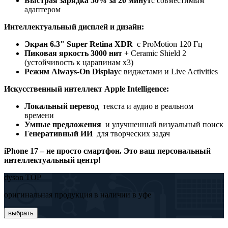
Быстрая зарядка 50% за 20 минут
с совместимым
адаптером
Интеллектуальный дисплей и дизайн:
Экран 6.
3" Super Retina XDR
с ProMotion 120 Гц
Пиковая яркость 3000 нит
+ Ceramic Shield 2
(устойчивость к царапинам x3)
Режим
Always-On Display
с виджетами и Live Activities
Искусственный интеллект Apple Intelligence:
Локальный перевод
текста и аудио в реальном
времени
Умные предложения
и улучшенный визуальный поиск
Генеративный ИИ
для творческих задач
iPhone 17 – не просто смартфон. Это ваш персональный
интеллектуальный центр!
dyson TOP
оригинальная продукция в наличии в уфе
выбрать