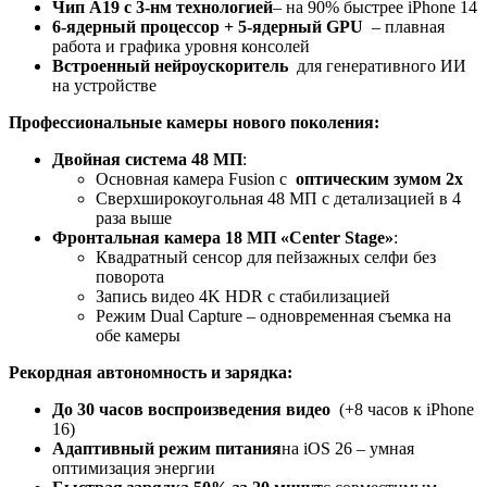
Чип A19 с 3-нм технологией
– на 90% быстрее iPhone 14
6-ядерный процессор + 5-ядерный GPU
– плавная
работа и графика уровня консолей
Встроенный нейроускоритель
для генеративного ИИ
на устройстве
Профессиональные камеры нового поколения:
Двойная система 48 МП
:
Основная камера Fusion с
оптическим зумом 2x
Сверхширокоугольная 48 МП с детализацией в 4
раза выше
Фронтальная камера 18 МП «Center Stage»
:
Квадратный сенсор для пейзажных селфи без
поворота
Запись видео 4K HDR с стабилизацией
Режим Dual Capture – одновременная съемка на
обе камеры
Рекордная автономность и зарядка:
До 30 часов воспроизведения видео
(+8 часов к iPhone
16)
Адаптивный режим питания
на iOS 26 – умная
оптимизация энергии