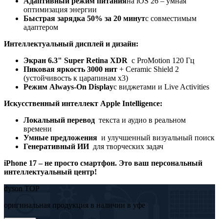
Адаптивный режим питания
на iOS 26 – умная
оптимизация энергии
Быстрая зарядка 50% за 20 минут
с совместимым
адаптером
Интеллектуальный дисплей и дизайн:
Экран 6.
3" Super Retina XDR
с ProMotion 120 Гц
Пиковая яркость 3000 нит
+ Ceramic Shield 2
(устойчивость к царапинам x3)
Режим
Always-On Display
с виджетами и Live Activities
Искусственный интеллект Apple Intelligence:
Локальный перевод
текста и аудио в реальном
времени
Умные предложения
и улучшенный визуальный поиск
Генеративный ИИ
для творческих задач
iPhone 17 – не просто смартфон. Это ваш персональный
интеллектуальный центр!
dyson TOP
оригинальная продукция в наличии в уфе