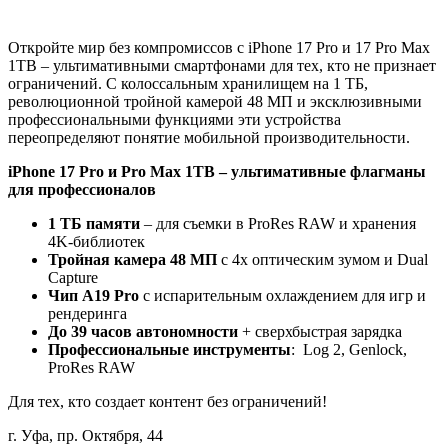
Откройте мир без компромиссов с iPhone 17 Pro и 17 Pro Max
1TB – ультимативными смартфонами для тех, кто не признает
ограничений. С колоссальным хранилищем на 1 ТБ,
революционной тройной камерой 48 МП и эксклюзивными
профессиональными функциями эти устройства
переопределяют понятие мобильной производительности.
iPhone 17 Pro и Pro Max 1TB – ультимативные флагманы
для профессионалов
1 ТБ памяти
– для съемки в ProRes RAW и хранения
4K-библиотек
Тройная камера 48 МП
с 4x оптическим зумом и Dual
Capture
Чип A19 Pro
с испарительным охлаждением для игр и
рендеринга
До 39 часов автономности
+ сверхбыстрая зарядка
Профессиональные инструменты
: Log 2, Genlock,
ProRes RAW
Для тех, кто создает контент без ограничений!
г. Уфа, пр. Октября, 44