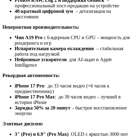
ProRes RAW, Log 2 и поддержка Genlock
–
профессиональный пост-продакшн на устройстве
40-кратный цифровой зум
– детализация на
расстоянии
Невероятная производительность:
Чип A19 Pro
с 6-ядерным CPU и GPU – мощность для
рендеринга и игр
Испарительная камера охлаждения
– стабильная
работа под нагрузкой
Нейронные ускорители
для AI-задач и Apple
Intelligence
Рекордная автономность:
iPhone 17 Pro
: до 33 часов видео (+6 часов к
предшественнику)
iPhone 17 Pro Max
: до 39 часов видео – лучший в
истории iPhone
Зарядка 50% за 20 минут
– быстрое восстановление
энергии
Элитные дисплеи:
3" (Pro) и 6.9" (Pro Max)
OLED с яркостью 3000 нит