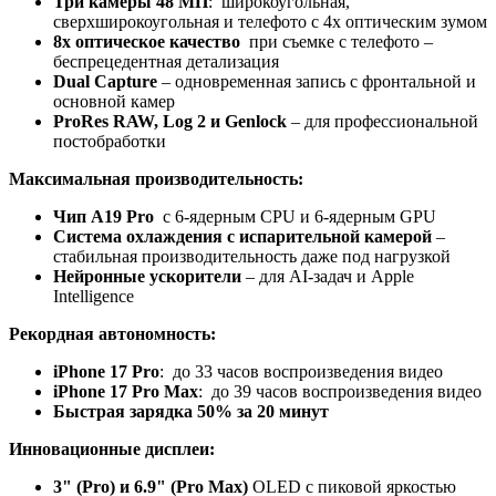
Три камеры 48 МП
: широкоугольная,
сверхширокоугольная и телефото с 4x оптическим зумом
8x оптическое качество
при съемке с телефото –
беспрецедентная детализация
Dual Capture
– одновременная запись с фронтальной и
основной камер
ProRes RAW, Log 2 и Genlock
– для профессиональной
постобработки
Максимальная производительность:
Чип A19 Pro
с 6-ядерным CPU и 6-ядерным GPU
Система охлаждения с испарительной камерой
–
стабильная производительность даже под нагрузкой
Нейронные ускорители
– для AI-задач и Apple
Intelligence
Рекордная автономность:
iPhone 17 Pro
: до 33 часов воспроизведения видео
iPhone 17 Pro Max
: до 39 часов воспроизведения видео
Быстрая зарядка 50% за 20 минут
Инновационные дисплеи:
3" (Pro) и 6.9" (Pro Max)
OLED с пиковой яркостью