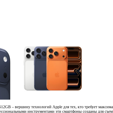
x 512GB – вершину технологий Apple для тех, кто требует макси
ссиональными инструментами эти смартфоны созданы для съемк