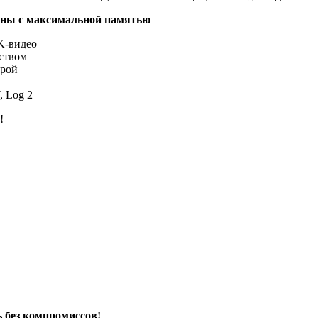
маны с максимальной памятью
K-видео
еством
ерой
, Log 2
!
ь без компромиссов!