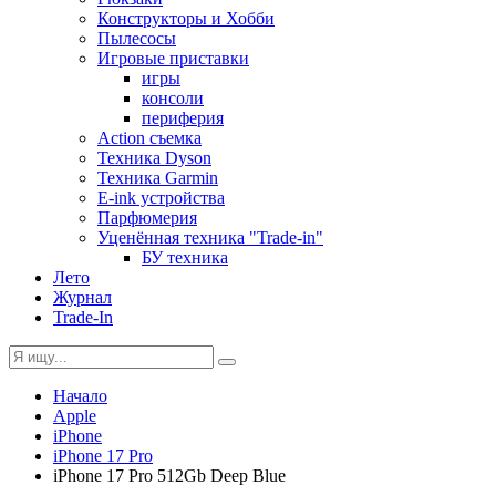
Конструкторы и Хобби
Пылесосы
Игровые приставки
игры
консоли
периферия
Action съемка
Техника Dyson
Техника Garmin
E-ink устройства
Парфюмерия
Уценённая техника "Trade-in"
БУ техника
Лето
Журнал
Trade-In
Начало
Apple
iPhone
iPhone 17 Pro
iPhone 17 Pro 512Gb Deep Blue