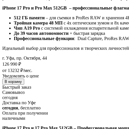
iPhone 17 Pro и Pro Max 512GB – профессиональные флаг
512 ГБ памяти
– для съемки в ProRes RAW и хранения 4
Тройная камера 48 МП
с 4x оптическим зумом и 8x кач
Чип A19 Pro
с системой охлаждения испарительной кам
До 39 часов автономности
+ быстрая зарядка
Профессиональные функции
: Dual Capture, ProRes RAW
Идеальный выбор для профессионалов и творческих личностей
г. Уфа, пр. Октября, 44
126 990
₽
от 13232 ₽/мес.
Уведомлять о цене
В корзину
Быстрый заказ
Самовывоз
сегодня
Доставка по Уфе
сегодня
, бесплатно
Оплата при получении
наличными
iPhone 17 Pro и 17 Pro Max 512GB – Профессиональная мощ