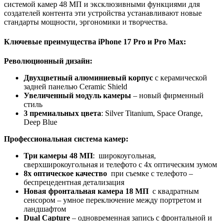
системой камер 48 МП и эксклюзивными функциями для
создателей контента эти устройства устанавливают новые
стандарты мощности, эргономики и творчества.
Ключевые преимущества iPhone 17 Pro и Pro Max:
Революционный дизайн:
Двухцветный алюминиевый корпус
с керамической
задней панелью Ceramic Shield
Увеличенный модуль камеры
– новый фирменный
стиль
3
премиальных
цвета
: Silver Titanium, Space Orange,
Deep Blue
Профессиональная система камер:
Три камеры 48 МП
: широкоугольная,
сверхширокоугольная и телефото с 4x оптическим зумом
8x оптическое качество
при съемке с телефото –
беспрецедентная детализация
Новая фронтальная камера 18 МП
с квадратным
сенсором – умное переключение между портретом и
ландшафтом
Dual Capture
– одновременная запись с фронтальной и