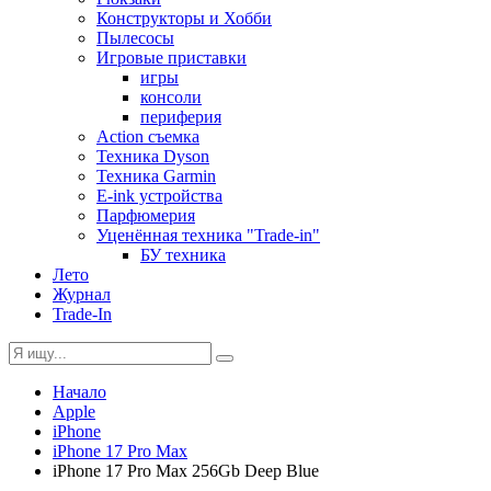
Конструкторы и Хобби
Пылесосы
Игровые приставки
игры
консоли
периферия
Action съемка
Техника Dyson
Техника Garmin
E-ink устройства
Парфюмерия
Уценённая техника "Trade-in"
БУ техника
Лето
Журнал
Trade-In
Начало
Apple
iPhone
iPhone 17 Pro Max
iPhone 17 Pro Max 256Gb Deep Blue