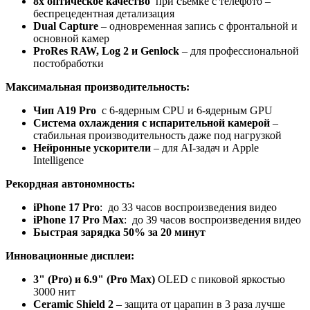
8x оптическое качество
при съемке с телефото –
беспрецедентная детализация
Dual Capture
– одновременная запись с фронтальной и
основной камер
ProRes RAW, Log 2 и Genlock
– для профессиональной
постобработки
Максимальная производительность:
Чип A19 Pro
с 6-ядерным CPU и 6-ядерным GPU
Система охлаждения с испарительной камерой
–
стабильная производительность даже под нагрузкой
Нейронные ускорители
– для AI-задач и Apple
Intelligence
Рекордная автономность:
iPhone 17 Pro
: до 33 часов воспроизведения видео
iPhone 17 Pro Max
: до 39 часов воспроизведения видео
Быстрая зарядка 50% за 20 минут
Инновационные дисплеи:
3" (Pro) и 6.9" (Pro Max)
OLED с пиковой яркостью
3000 нит
Ceramic Shield 2
– защита от царапин в 3 раза лучше