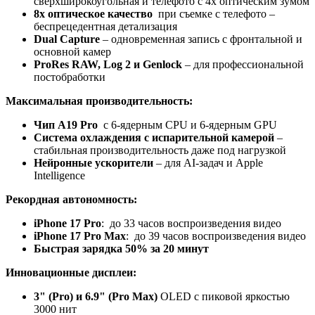
сверхширокоугольная и телефото с 4x оптическим зумом
8x оптическое качество
при съемке с телефото –
беспрецедентная детализация
Dual Capture
– одновременная запись с фронтальной и
основной камер
ProRes RAW, Log 2 и Genlock
– для профессиональной
постобработки
Максимальная производительность:
Чип A19 Pro
с 6-ядерным CPU и 6-ядерным GPU
Система охлаждения с испарительной камерой
–
стабильная производительность даже под нагрузкой
Нейронные ускорители
– для AI-задач и Apple
Intelligence
Рекордная автономность:
iPhone 17 Pro
: до 33 часов воспроизведения видео
iPhone 17 Pro Max
: до 39 часов воспроизведения видео
Быстрая зарядка 50% за 20 минут
Инновационные дисплеи:
3" (Pro) и 6.9" (Pro Max)
OLED с пиковой яркостью
3000 нит