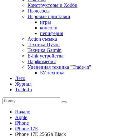
Конструкторы и Хобби
Пылесосы
Игровые приставки
игры
консоли
периферия
Action съемка
Техника Dyson
Техника Garmin
E-ink устройства
Парфюмерия
Уценённая техника "Trade-in"
БУ техника
Лето
Журнал
Trade-In
Начало
Apple
iPhone
iPhone 17E
iPhone 17E 256Gb Black