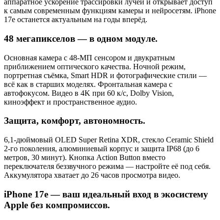
аппаратное ускорение трассировки лучей и открывает доступ
к самым современным функциям камеры и нейросетям. iPhone
17e останется актуальным на годы вперёд.
48 мегапикселов — в одном модуле.
Основная камера с 48-МП сенсором и двукратным
приближением оптического качества. Ночной режим,
портретная съёмка, Smart HDR и фотографические стили —
всё как в старших моделях. Фронтальная камера с
автофокусом. Видео в 4K при 60 к/с, Dolby Vision,
киноэффект и пространственное аудио.
Защита, комфорт, автономность.
6,1-дюймовый OLED Super Retina XDR, стекло Ceramic Shield
2-го поколения, алюминиевый корпус и защита IP68 (до 6
метров, 30 минут). Кнопка Action Button вместо
переключателя беззвучного режима — настройте её под себя.
Аккумулятора хватает до 26 часов просмотра видео.
iPhone 17e — ваш идеальный вход в экосистему
Apple без компромиссов.