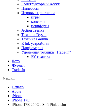
Конструкторы и Хобби
Пылесосы
Игровые приставки
игры
консоли
периферия
Action съемка
Техника Dyson
Техника Garmin
E-ink устройства
Парфюмерия
Уценённая техника "Trade-in"
БУ техника
Лето
Журнал
Trade-In
Начало
Apple
iPhone
iPhone 17E
iPhone 17E 256Gb Soft Pink e-sim