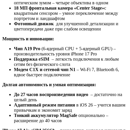
оптическим зумом – четыре объектива в одном
18 МП фронтальная камера «Center Stage»
с
квадратным сенсором – умное переключение между
портретом и ландшафтом
Фотонный движок
для улучшенной детализации и
цветопередачи даже при слабом освещении
Мощность и инновации:
Чип A19 Pro
(6-ядерный CPU + 5-ядерный GPU) –
производительность уровня iPhone 17 Pro
Поддержка eSIM
– легкость подключения к любым
сетям без физического слота
Модем C1X и сетевой чип N1
– Wi-Fi 7, Bluetooth 6,
вдвое быстрее подключение
Долгая автономность и умная оптимизация:
До 27 часов воспроизведения видео
– достаточно на
целый день
Адаптивный режим питания
в iOS 26 – учится вашим
привычкам и экономит заряд
Тонкий аккумулятор MagSafe
опционально –
расширение до 40 часов