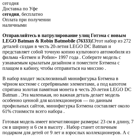
сегодня
Доставка по Уфе
сегодня
, бесплатно
Оплата при получении
наличными
Отправляйтесь в патрулирование улиц Готэма с новым
LEGO Batman & Robin Batmobile (76333)!
Этот набор из 272
деталей создан в честь 20-летия LEGO DC Batman и
представляет собой точную копию культового автомобиля из
фильма «Бэтмен и Робин» 1997 года . Соберите модель с
узнаваемым крылатым дизайном и поместите Бэтмена с
плащом в кабину, чтобы отправиться на миссию .
В набор входит эксклюзивный минифигурка Бэтмена в
чёрном костюме с серебряными элементами, а под капотом
спрятана золотая памятная монета в честь 20-летия LEGO DC
Batman . Эта маленькая, но важная деталь делает модель
особенно ценной для коллекционеров — по данным
профильных сайтов, минифигурка Бэтмена составляет около
61% стоимости всего набора .
Готовая модель имеет впечатляющие размеры: 23 см в длину, 7
см в ширину и 6 см в высоту . Набор станет отличным
подарком для детей от 9 лет и взрослых коллекционеров. А с