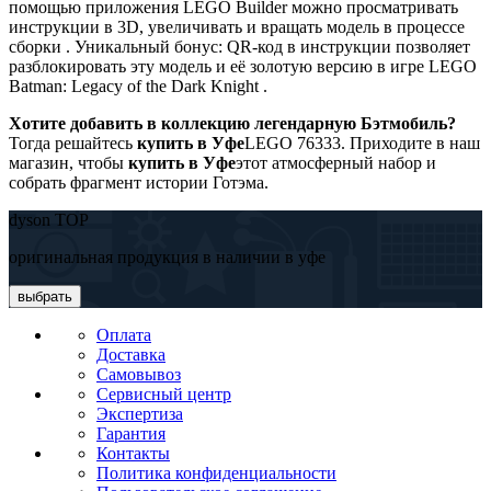
помощью приложения LEGO Builder можно просматривать
инструкции в 3D, увеличивать и вращать модель в процессе
сборки . Уникальный бонус: QR-код в инструкции позволяет
разблокировать эту модель и её золотую версию в игре LEGO
Batman: Legacy of the Dark Knight .
Хотите добавить в коллекцию легендарную Бэтмобиль?
Тогда решайтесь
купить в Уфе
LEGO 76333. Приходите в наш
магазин, чтобы
купить в Уфе
этот атмосферный набор и
собрать фрагмент истории Готэма.
dyson TOP
оригинальная продукция в наличии в уфе
выбрать
Оплата
Доставка
Самовывоз
Сервисный центр
Экспертиза
Гарантия
Контакты
Политика конфиденциальности