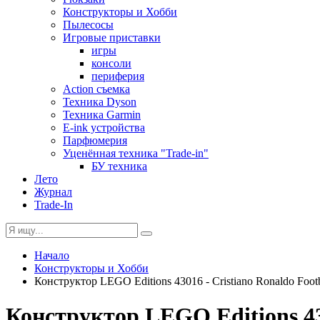
Конструкторы и Хобби
Пылесосы
Игровые приставки
игры
консоли
периферия
Action съемка
Техника Dyson
Техника Garmin
E-ink устройства
Парфюмерия
Уценённая техника "Trade-in"
БУ техника
Лето
Журнал
Trade-In
Начало
Конструкторы и Хобби
Конструктор LEGO Editions 43016 - Cristiano Ronaldo Foot
Конструктор LEGO Editions 430