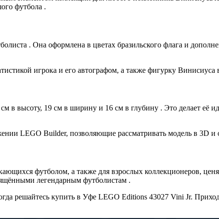
ого футбола .
болиста . Она оформлена в цветах бразильского флага и допол
истикой игрока и его автографом, а также фигурку Винисиуса в
 см в высоту, 19 см в ширину и 16 см в глубину . Это делает её
нии LEGO Builder, позволяющие рассматривать модель в 3D и о
екающихся футболом, а также для взрослых коллекционеров, це
вящёнными легендарным футболистам .
да решайтесь купить в Уфе LEGO Editions 43027 Vini Jr. Прихо