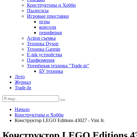
Конструкторы и Хобби
Пылесосы
Игровые приставки
игры
консоли
периферия
Action съемка
Техника Dyson
Техника Garmin
E-ink устройства
Парфюмерия
Уценённая техника "Trade-in"
БУ техника
Лето
Журнал
Trade-In
Начало
Конструкторы и Хобби
Конструктор LEGO Editions 43027 - Vini Jr.
Конструктор LEGO Editions 430