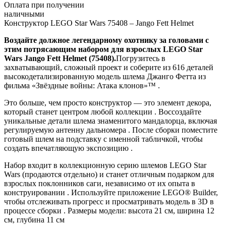
Оплата при получении
наличными
Конструктор LEGO Star Wars 75408 – Jango Fett Helmet
Воздайте должное легендарному охотнику за головами с
этим потрясающим набором для взрослых LEGO Star
Wars Jango Fett Helmet (75408).
Погрузитесь в
захватывающий, сложный проект и соберите из 616 деталей
высокодетализированную модель шлема Джанго Фетта из
фильма «Звёздные войны: Атака клонов»™ .
Это больше, чем просто конструктор — это элемент декора,
который станет центром любой коллекции . Воссоздайте
уникальные детали шлема знаменитого мандалорца, включая
регулируемую антенну дальномера . После сборки поместите
готовый шлем на подставку с именной табличкой, чтобы
создать впечатляющую экспозицию .
Набор входит в коллекционную серию шлемов LEGO Star
Wars (продаются отдельно) и станет отличным подарком для
взрослых поклонников саги, независимо от их опыта в
конструировании . Используйте приложение LEGO® Builder,
чтобы отслеживать прогресс и просматривать модель в 3D в
процессе сборки . Размеры модели: высота 21 см, ширина 12
см, глубина 11 см