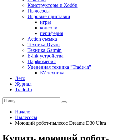
Конструкторы и Хобби
Пылесосы
Игровые приставки
игры
консоли
периферия
Action съемка
Техника Dyson
Техника Garmin
E-ink устройства
Парфюмерия
Уценённая техника "Trade-in"
БУ техника
Лето
Журнал
Trade-In
Начало
Пылесосы
Моющий робот-пылесос Dreame D30 Ultra
Купить моющий робот-