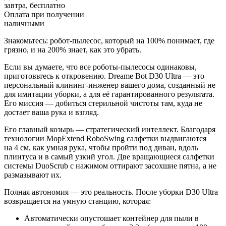
завтра, бесплатно
Оплата при получении
наличными
Знакомьтесь: робот-пылесос, который на 100% понимает, где
грязно, и на 200% знает, как это убрать.
Если вы думаете, что все роботы-пылесосы одинаковы,
приготовьтесь к откровению. Dreame Bot D30 Ultra — это
персональный клининг-инженер вашего дома, созданный не
для имитации уборки, а для её гарантированного результата.
Его миссия — добиться стерильной чистоты там, куда не
достает ваша рука и взгляд.
Его главный козырь — стратегический интеллект. Благодаря
технологии MopExtend RoboSwing салфетки выдвигаются
на 4 см, как умная рука, чтобы пройти под диван, вдоль
плинтуса и в самый узкий угол. Две вращающиеся салфетки
системы DuoScrub с нажимом оттирают засохшие пятна, а не
размазывают их.
Полная автономия — это реальность. После уборки D30 Ultra
возвращается на умную станцию, которая:
Автоматически опустошает контейнер для пыли в