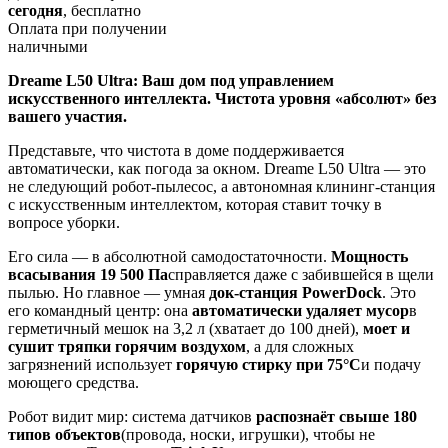
сегодня
, бесплатно
Оплата при получении
наличными
Dreame L50 Ultra: Ваш дом под управлением
искусственного интеллекта. Чистота уровня «абсолют» без
вашего участия.
Представьте, что чистота в доме поддерживается
автоматически, как погода за окном. Dreame L50 Ultra — это
не следующий робот-пылесос, а автономная клининг-станция
с искусственным интеллектом, которая ставит точку в
вопросе уборки.
Его сила — в абсолютной самодостаточности.
Мощность
всасывания 19 500 Па
справляется даже с забившейся в щели
пылью. Но главное — умная
док-станция PowerDock
. Это
его командный центр: она
автоматически удаляет мусор
в
герметичный мешок на 3,2 л (хватает до 100 дней),
моет и
сушит тряпки горячим воздухом
, а для сложных
загрязнений использует
горячую стирку при 75°C
и подачу
моющего средства.
Робот видит мир: система датчиков
распознаёт свыше 180
типов объектов
(провода, носки, игрушки), чтобы не