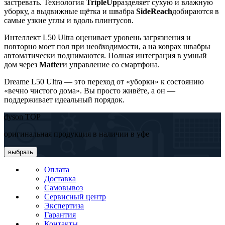
застревать. Технология
TripleUp
разделяет сухую и влажную
уборку, а выдвижные щётка и швабра
SideReach
добираются в
самые узкие углы и вдоль плинтусов.
Интеллект L50 Ultra оценивает уровень загрязнения и
повторно моет пол при необходимости, а на коврах швабры
автоматически поднимаются. Полная интеграция в умный
дом через
Matter
и управление со смартфона.
Dreame L50 Ultra — это переход от «уборки» к состоянию
«вечно чистого дома». Вы просто живёте, а он —
поддерживает идеальный порядок.
dyson TOP
оригинальная продукция в наличии в уфе
выбрать
Оплата
Доставка
Самовывоз
Сервисный центр
Экспертиза
Гарантия
Контакты