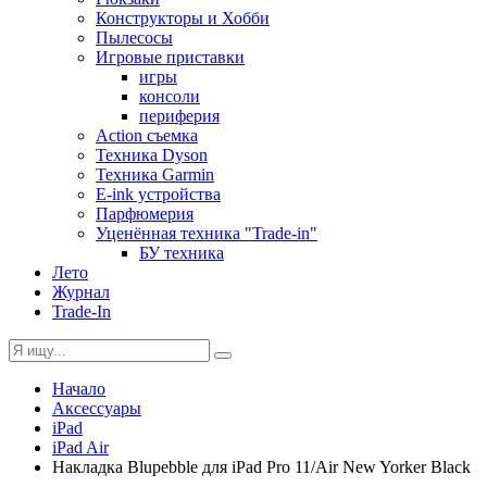
Конструкторы и Хобби
Пылесосы
Игровые приставки
игры
консоли
периферия
Action съемка
Техника Dyson
Техника Garmin
E-ink устройства
Парфюмерия
Уценённая техника "Trade-in"
БУ техника
Лето
Журнал
Trade-In
Начало
Аксессуары
iPad
iPad Air
Накладка Blupebble для iPad Pro 11/Air New Yorker Black