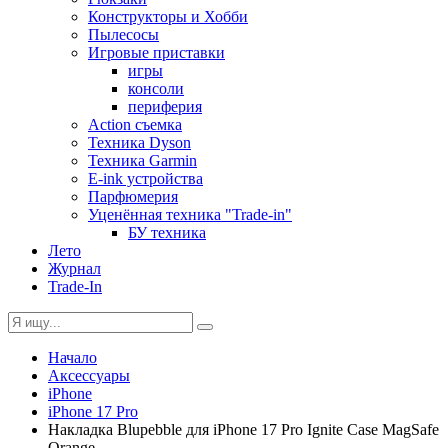
Конструкторы и Хобби
Пылесосы
Игровые приставки
игры
консоли
периферия
Action съемка
Техника Dyson
Техника Garmin
E-ink устройства
Парфюмерия
Уценённая техника "Trade-in"
БУ техника
Лето
Журнал
Trade-In
Начало
Аксессуары
iPhone
iPhone 17 Pro
Накладка Blupebble для iPhone 17 Pro Ignite Case MagSafe
Orange