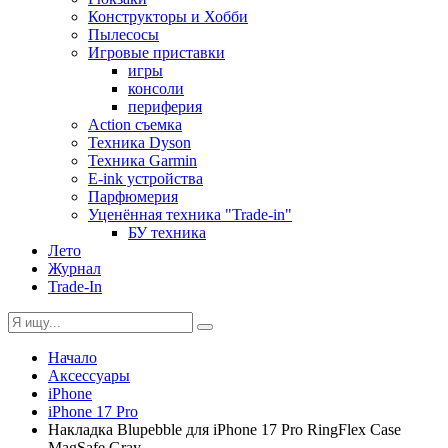
Конструкторы и Хобби
Пылесосы
Игровые приставки
игры
консоли
периферия
Action съемка
Техника Dyson
Техника Garmin
E-ink устройства
Парфюмерия
Уценённая техника "Trade-in"
БУ техника
Лето
Журнал
Trade-In
Начало
Аксессуары
iPhone
iPhone 17 Pro
Накладка Blupebble для iPhone 17 Pro RingFlex Case
MagSafe Gray