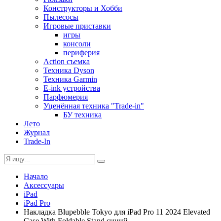
Конструкторы и Хобби
Пылесосы
Игровые приставки
игры
консоли
периферия
Action съемка
Техника Dyson
Техника Garmin
E-ink устройства
Парфюмерия
Уценённая техника "Trade-in"
БУ техника
Лето
Журнал
Trade-In
Начало
Аксессуары
iPad
iPad Pro
Накладка Blupebble Tokyo для iPad Pro 11 2024 Elevated
Case With Foldable Stand синий