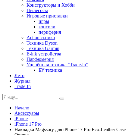
Конструкторы и Хобби
Пылесосы
Игровые приставки
игры
консоли
периферия
Action съемка
Техника Dyson
Техника Garmin
E-ink устройства
Парфюмерия
Уценённая техника "Trade-in"
БУ техника
Лето
Журнал
Trade-In
Начало
Аксессуары
iPhone
iPhone 17 Pro
Накладка Magssory для iPhone 17 Pro Eco-Leather Case
Orange